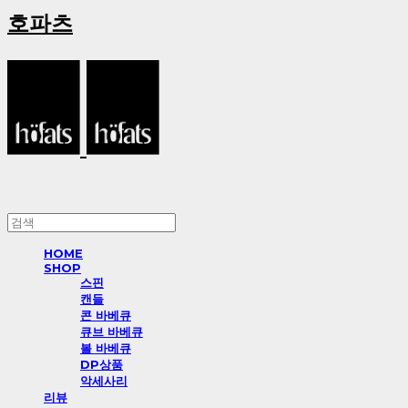
호파츠
HOME
SHOP
스핀
캔들
콘 바베큐
큐브 바베큐
볼 바베큐
DP상품
악세사리
리뷰