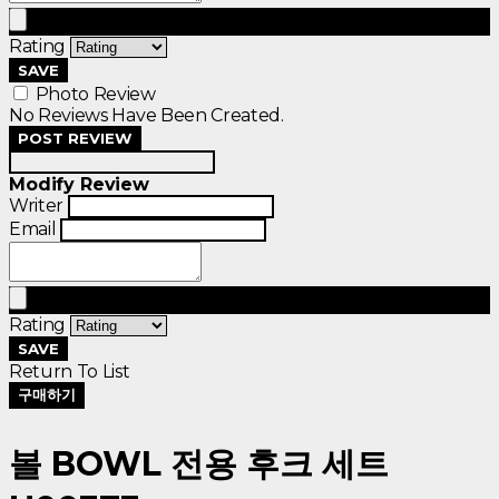
Rating
SAVE
Photo Review
No Reviews Have Been Created.
POST REVIEW
Modify Review
Writer
Email
Rating
SAVE
Return To List
구매하기
볼 BOWL 전용 후크 세트