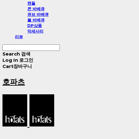
캔들
콘 바베큐
큐브 바베큐
볼 바베큐
DP상품
악세사리
리뷰
Search
검색
Log In
로그인
Cart
장바구니
호파츠