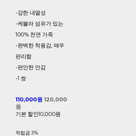
-강한 내열성
-케블라 섬유가 있는
100% 천연 가죽
-완벽한 착용감, 매우
편리함
-편안한 안감
-1 쌍
110,000원
120,000
원
기본 할인
10,000원
적립금
3%