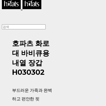
호파츠 화로
대 바비큐용
내열 장갑
H030302
부드러운 가죽과 완벽
하고 편안한 핏