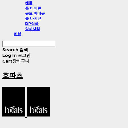
캔들
콘 바베큐
큐브 바베큐
볼 바베큐
DP상품
악세사리
리뷰
Search
검색
Log In
로그인
Cart
장바구니
호파츠