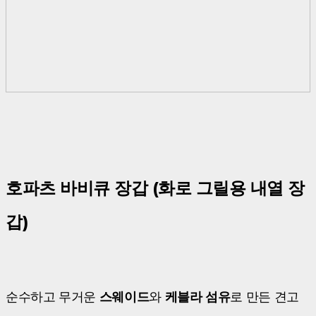
호파츠 바비큐 장갑 (화로 그릴용 내열 장
갑)
순수하고 무거운
스웨이드
와
케블라 섬유
로 만든 견고