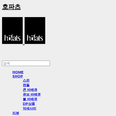
호파츠
HOME
SHOP
스핀
캔들
콘 바베큐
큐브 바베큐
볼 바베큐
DP상품
악세사리
리뷰