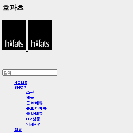
호파츠
HOME
SHOP
스핀
캔들
콘 바베큐
큐브 바베큐
볼 바베큐
DP상품
악세사리
리뷰