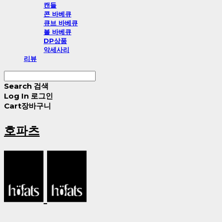
캔들
콘 바베큐
큐브 바베큐
볼 바베큐
DP상품
악세사리
리뷰
Search
검색
Log In
로그인
Cart
장바구니
호파츠