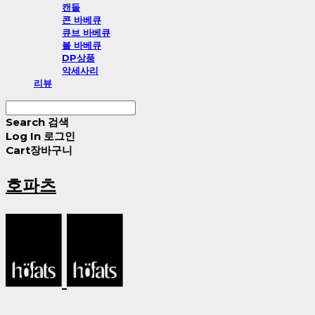
캔들
콘 바베큐
큐브 바베큐
볼 바베큐
DP상품
악세사리
리뷰
Search
검색
Log In
로그인
Cart
장바구니
호파츠